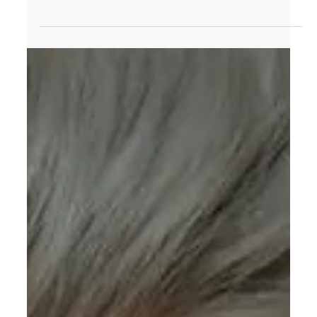
14. Mai
1 Min. Lesezeit
„Ein starker Beckenboden
bedeutet nicht nur mehr
Kontrolle –sondern auch ein
besseres Körpergefühl, eine
aufrechte Haltung und oft auch
mehr Freude an Bewegung und
Nähe.“
Ein starker Beckenboden wird oft nur mit Rückbildung
oder Inkontinenz verbunden. Dabei kann diese
Muskelgruppe viel mehr: Sie beeinflusst unsere
Haltung, unsere Stabilität, unser Körpergefühl – und
sogar unser Wohlbefinden im Alltag. Der
Beckenboden ist ein echtes Kraftzentrum im Körper.
Er trägt unsere Organe, arbeitet eng mit Bauch- und
Rückenmuskulatur zusammen und sorgt dafür,