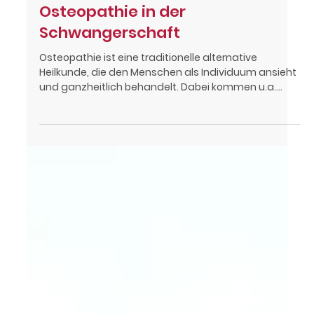
14. Mai
3 Min. Lesezeit
Osteopathie in der
Schwangerschaft
Osteopathie ist eine traditionelle alternative
Heilkunde, die den Menschen als Individuum ansieht
und ganzheitlich behandelt. Dabei kommen u.a.
manuelle Techniken zum Einsatz, welche nicht nur
den skeletalen Körper behandeln, sondern auch
Einfluss auf den myofaszialen, lymphatischen,
vasculären (Gefäße), neurologischen und
hormonellen Aspekt haben. Vor allem in der
Schwangerschaft kommen viele Frauen zur
osteopathischen Behandlung. Hierbei werden sanfte