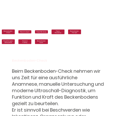
Beckenboden-
Pessar
Beckenboden
Return to Sport
Pessar Beratung
Check
Anpassung
Therapie
Physiotherapie /
Personal
Beckenboden
Osteopathie
Training
Kurse
Beckenboden-Check
Beim Beckenboden-Check nehmen wir
uns Zeit für eine ausführliche
Anamnese, manuelle Untersuchung und
moderne Ultraschall-Diagnostik, um
Funktion und Kraft des Beckenbodens
gezielt zu beurteilen.
Er ist sinnvoll bei Beschwerden wie