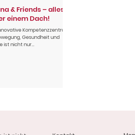
na & Friends – alles
er einem Dach!
innovative Kompetenzzentrum
ewegung, Gesundheit und
e ist nicht nur
mmenpraxis, sondern auch
orking-Space.