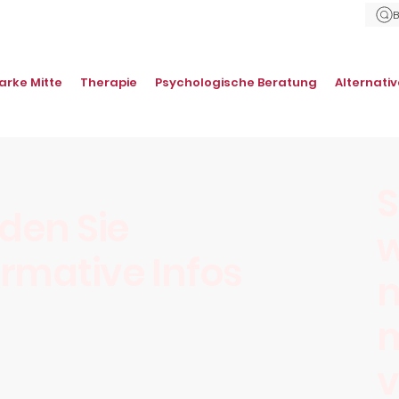
arke Mitte
Therapie
Psychologische Beratung
Alternati
S
den Sie
w
ormative Infos
n
v