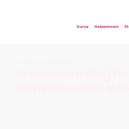
Kurse
Hebammen
St
LUCINA & Friends Blog
In unserem Blog fin
inspirierende & inf