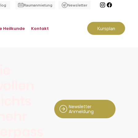
Blog
Raumanmietung
Newsletter
Kursplan
ve Heilkunde
Kontakt
ie
ollen
ichts
Newsletter
mehr
Anmeldung
erpass